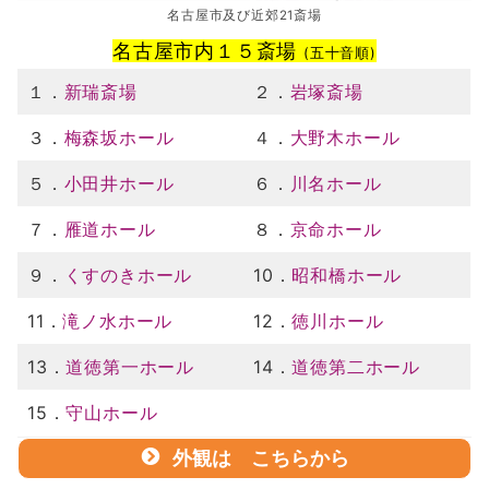
名古屋市及び近郊21斎場
名古屋市内１５斎場
(五十音順)
１．
新瑞斎場
２．
岩塚斎場
３．
梅森坂ホール
４．
大野木ホール
５．
小田井ホール
６．
川名ホール
７．
雁道ホール
８．
京命ホール
９．
くすのきホール
10．
昭和橋ホール
11．
滝ノ水ホール
12．
徳川ホール
13．
道徳第一ホール
14．
道徳第二ホール
15．
守山ホール
外観は こちらから